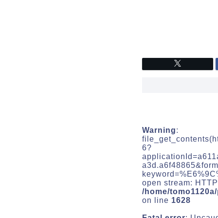
Warning
:
file_get_contents(
6?
applicationId=a61
a3d.a6f48865&form
keyword=%E6%9C
open stream: HTTP 
/home/tomo1120a/
on line
1628
Fatal error
: Uncaug