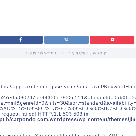
記事内に商品プロモーションを含む場合があります
https://app.rakuten.co.jp/services/api/Travel/KeywordHo
1a27ed5390247be94336e7933d551&affiliateId=0ab06a3
at=xml&genreId=0&hits=30&sort=standard&availabilit
%AD%E5%B9%8C%E3%83%89%E3%83%BC%E3%83%A0):
request failed! HTTP/1.1 503 503 in
pub/carpondo.com/wordpress/wp-content/themes/jin
ht Exception: String could not be parsed as XML in