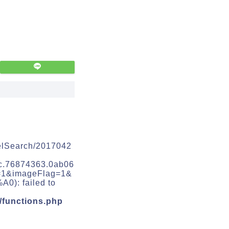
telSearch/2017042
c.76874363.0ab06
y=1&imageFlag=1&
 failed to
/functions.php